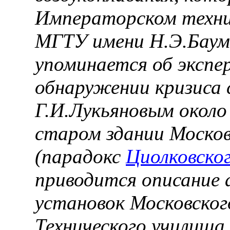
Императорском техни
МГТУ имени Н.Э.Баума
упоминается об эксп
обнаружении кризиса
Г.И.Лукьяновым около
старом здании Москов
(парадокс
Циолковско
приводится описание 
установок Московског
Технического училища.