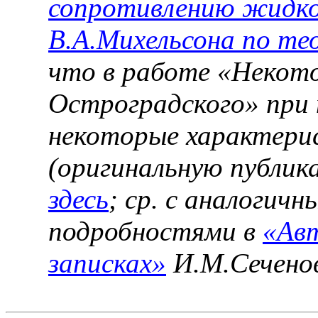
сопротивлению жидк
В.А.Михельсона по те
что в работе «Некот
Остроградского» при
некоторые характери
(оригинальную публи
здесь
; ср. с аналогич
подробностями в
«Ав
записках»
И.М.Сеченов