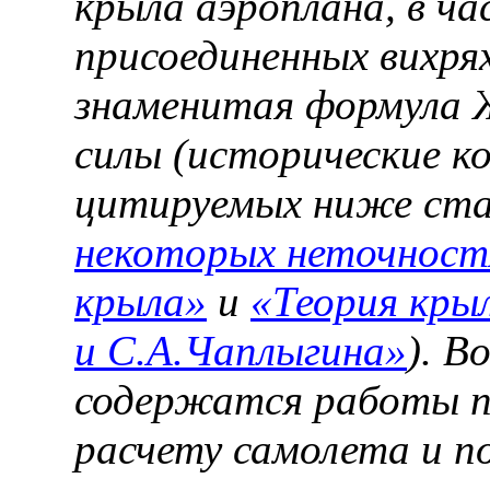
крыла аэроплана, в ч
присоединенных вихря
знаменитая формула Ж
силы (исторические к
цитируемых ниже ст
некоторых неточностя
крыла»
и
«Теория кры
и С.А.Чаплыгина»
). В
содержатся работы п
расчету самолета и п