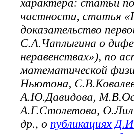
характера: статьи п
частности, статья «
доказательство перво
С.А.Чаплыгина о диф
неравенствах»), по а
математической физи
Ньютона, С.В.Ковалев
А.Ю.Давидова, М.В.Ос
А.Г.Столетова, О.Лил
др., о
публикациях Д.И