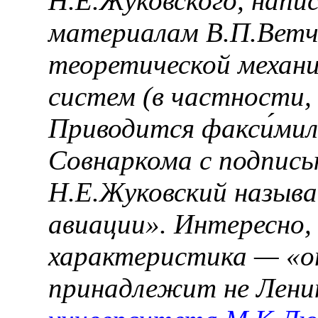
Н.Е.Жуковского, напи
материалам В.П.Ветч
теоретической механи
систем (в частности,
Приводится факси́мил
Совнаркома с подпись
Н.Е.Жуковский называ
авиации». Интересно,
характеристика — «о
принадлежит не Лени