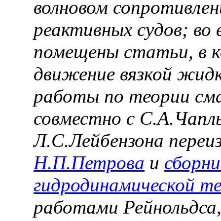
волновом сопротивлен
реактивных судов; во
помещены статьи, в 
движение вязкой жид
работы по теории сма
совместно с С.А.Чапл
Л.С.Лейбензона переи
Н.П.Петрова
и
сборни
гидродинамической те
работами Рейнольдса,