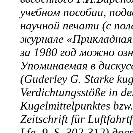
учебном пособии, подв
научной печати (с пол
журнале «Прикладная
за 1980 год можно о
Упоминаемая в дискус
(Guderley G. Starke kug
Verdichtungsstöße in d
Kugelmittelpunktes bzw.
Zeitschrift für Luftfahr
Lfg. 9, S. 302-312) до