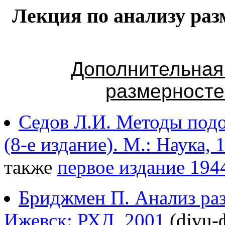
Лекция по анализу ра
Дополнительная
размерносте
Седов Л.И. Методы подо
(8-е издание). М.: Наука, 
также
первое издание 194
Бриджмен П. Анализ раз
Ижевск: РХД, 2001
(djvu-