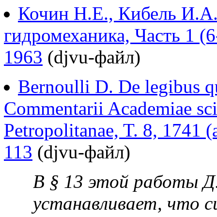
Кочин Н.Е., Кибель И.А.
гидромеханика, Часть 1 (6
1963
(djvu-файл)
Bernoulli D. De legibus q
Commentarii Academiae sci
Petropolitanae, T. 8, 1741 
113
(djvu-файл)
В § 13 этой работы Д
устанавливает, что с