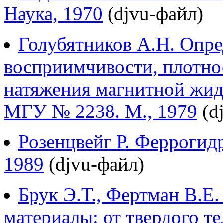
Наука, 1970
(djvu-файл)
Голубятников А.Н. Опр
восприимчивости, плотно
натяжения магнитной жид
МГУ № 2238. М., 1979
(d
Розенцвейг Р. Феррогид
1989
(djvu-файл)
Брук Э.Т., Фертман В.Е
материалы: от твердого т