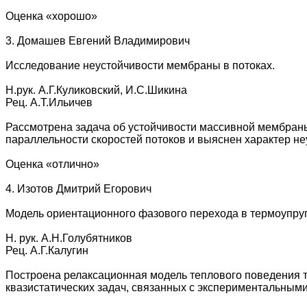
Оценка «хорошо»
3. Домашев Евгений Владимирович
Исследование неустойчивости мембраны в потоках.
Н.рук. А.Г.Куликовский, И.С.Шикина
Рец. А.Т.Ильичев
Рассмотрена задача об устойчивости массивной мембраны
параллельности скоростей потоков и выяснен характер не
Оценка «отлично»
4. Изотов Дмитрий Егорович
Модель ориентационного фазового перехода в термоупру
Н. рук. А.Н.Голубятников
Рец. А.Г.Калугин
Построена релаксационная модель теплового поведения т
квазистатических задач, связанных с экспериментальны