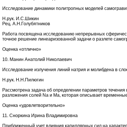
Исследование динамики политропных моделей самограви
Н.рук. И.С.Шикин
Рец. А.Н.Голубятников
Работа посвящена исследованию непрерывных сферически
точное решение линеаризованной задачи о разлете самог
Оценка «отлично»
10. Манин Анатолий Николаевич
Исследование излучения линий натрия и молибдена в сло
Н.рук. Н.Н.Пилюгин
Рассмотрена задача об определении параметров течения в
разложения солей Na и Ma, которая описывает временные
Оценка «удовлетворительно»
11. Сноркина Ирина Владимировна
Приближенный учет влияния капиллярных сил на характе