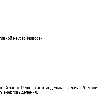
тивной неустойчивости.
овой части. Решена автомодельная задача обтекания
ть энерговыделения.