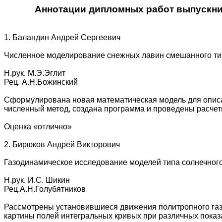
Аннотации дипломных работ выпускни
1. Баландин Андрей Сергеевич
Численное моделирование снежных лавин смешанного тип
Н.рук. М.Э.Эглит
Рец. А.Н.Божинский
Сформулирована новая математическая модель для описан
численный метод, создана программа и проведены расче
Оценка «отлично»
2. Бирюков Андрей Викторович
Газодинамическое исследование моделей типа солнечного
Н.рук. И.С. Шикин
Рец.А.Н.Голубятников
Рассмотрены установившиеся движения политропного газа
картины полей интегральных кривых при различных показ