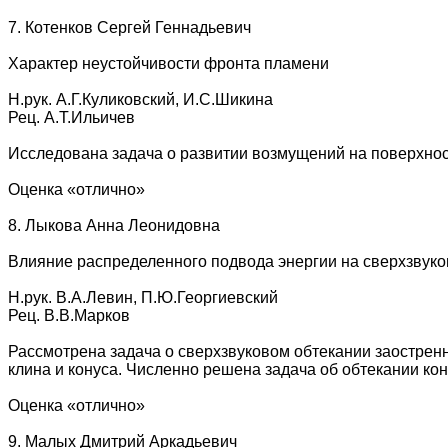
7. Котенков Сергей Геннадьевич
Характер неустойчивости фронта пламени
Н.рук. А.Г.Куликовский, И.С.Шикина
Рец. А.Т.Ильичев
Исследована задача о развитии возмущений на поверхнос
Оценка «отлично»
8. Лыкова Анна Леонидовна
Влияние распределенного подвода энергии на сверхзвуко
Н.рук. В.А.Левин, П.Ю.Георгиевский
Рец. В.В.Марков
Рассмотрена задача о сверхзвуковом обтекании заостренн
клина и конуса. Численно решена задача об обтекании кон
Оценка «отлично»
9. Малых Дмитрий Аркадьевич