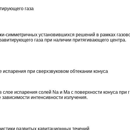
тирующего газа
-симметричных установившихся решений в рамках газовой
равитирующего газа при наличии притягивающего центра.
е испарения при сверхзвуковом обтекании конуса
 слое испарения солей Na и Ma с поверхности конуса при 
 зависимости интенсивности излучения.
ристики развитых кавитационных течений