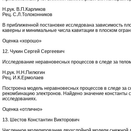
Н.рук. В.П.Карликов
Рец. С.Л.Толоконников
В приближенной постановке исследована зависимость пло
каверны и минимальные числа кавитации в плоском огран
Оценка «хорошо»
12. Чукин Сергей Сергеевич
Исследование неравновесных процессов в следе за телом 
Н.рук. Н.Н.Пилюгин
Рец. И.К.Ермолаев
Построена модель неравновесных процессов в следе за сф
рекомбинацию электронов. Найдено значение константы с
исследованиях.
Оценка «отлично»
13. Шестов Константин Викторович
Численное моделирование двухслойной модели снежной