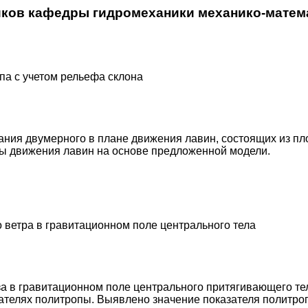
ков кафедры гидромеханики механико-математ
а с учетом рельефа склона
ия двумерного в плане движения лавин, состоящих из пло
ты движения лавин на основе предложенной модели.
 ветра в гравитационном поле центрального тела
 в гравитационном поле центрального притягивающего тел
ателях политропы. Выявлено значение показателя политро